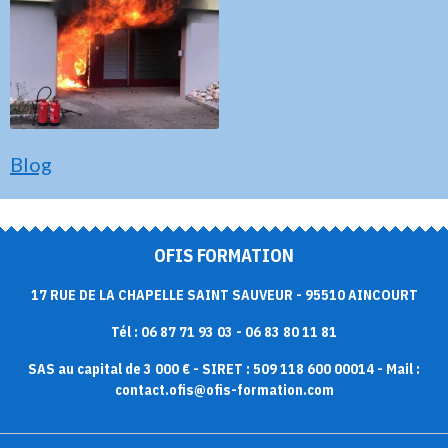
Blog
OFIS FORMATION
17 RUE DE LA CHAPELLE SAINT SAUVEUR - 95510 AINCOURT
Tél : 06 87 71 93 03 - 06 83 80 11 81
SAS au capital de 3 000 € - SIRET : 509 118 600 00014 - Mail :
contact.ofis@ofis-formation.com